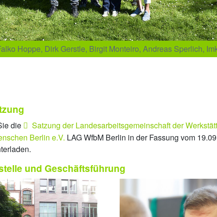
: Falko Hoppe, Dirk Gerstle, Birgit Monteiro, Andreas Sperlich, I
tzung
Sie die
Satzung der Landesarbeitsgemeinschaft der Werkstätt
nschen Berlin e.V.
LAG WfbM Berlin in der Fassung vom 19.09
terladen.
stelle und Geschäftsführung