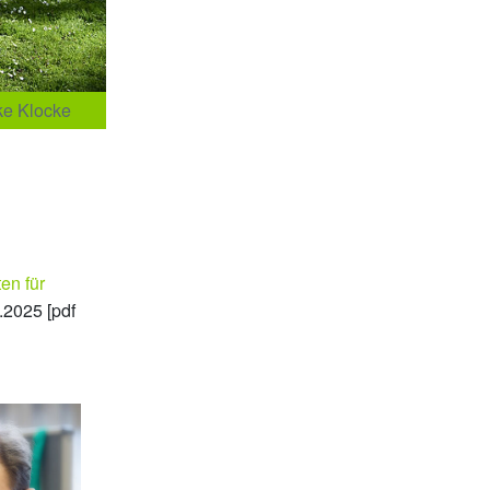
mke Klocke
en für
.2025 [pdf