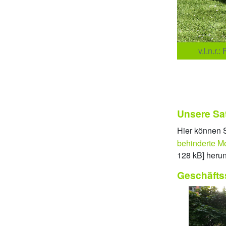
v.l.n.r.
Unsere Sa
Hier können 
behinderte Me
128 kB] herun
Geschäfts