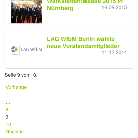
Werkstätten:Messe 2015 in
Nürnberg
16.06.2015
LAG WfbM Berlin wählte
neue Vorstandsmitglieder
11.12.2014
Seite 9 von 10.
Vorherige
1
…
8
9
10
Nächste