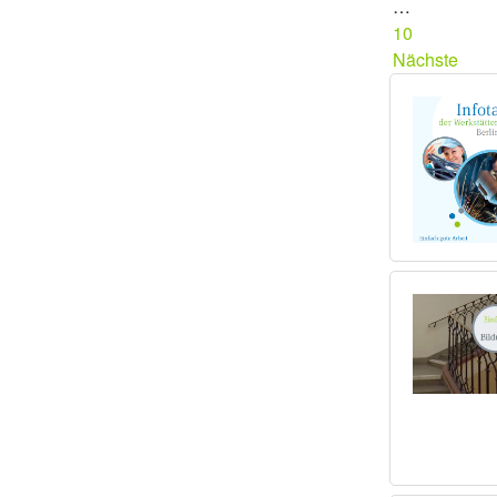
…
10
Nächste