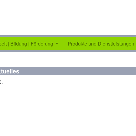
beit | Bildung | Förderung
Produkte und Dienstleistungen
tuelles
0.