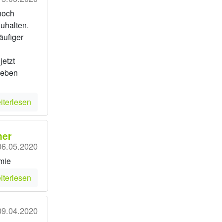
noch
uhalten.
häufiger
jetzt
geben
iterlesen
ner
06.05.2020
mie
iterlesen
09.04.2020