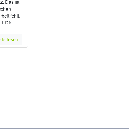
z. Das ist
schen
beit fehlt.
t. Die
l.
iterlesen