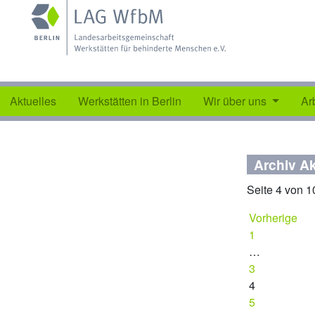
Aktuelles
Werkstätten in Berlin
Wir über uns
Ar
Archiv Ak
Seite 4 von 1
Vorherige
1
…
3
4
5