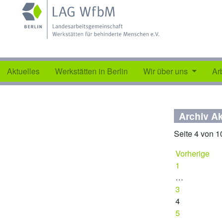
Aktuelles
Werkstätten in Berlin
Wir über uns
Ar
Archiv Ak
Seite 4 von 1
Vorherige
1
…
3
4
5