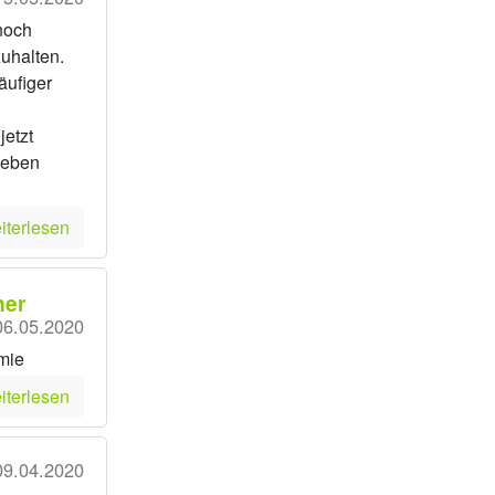
noch
uhalten.
häufiger
jetzt
geben
iterlesen
ner
06.05.2020
mie
iterlesen
09.04.2020