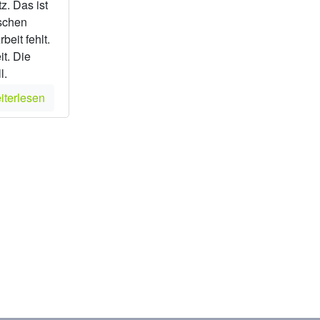
z. Das ist
schen
beit fehlt.
t. Die
l.
iterlesen