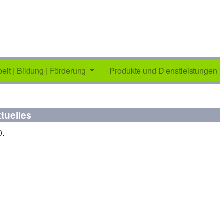
beit | Bildung | Förderung
Produkte und Dienstleistungen
tuelles
0.