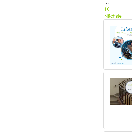
…
10
Nächste