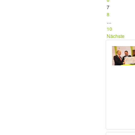
7
8
…
10
Nächste