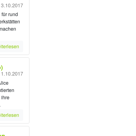
13.10.2017
 für rund
rkstätten
 machen
iterlesen
)
11.10.2017
lice
tierten
 ihre
.
iterlesen
en