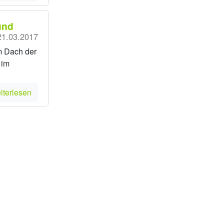
und
21.03.2017
m Dach der
 im
iterlesen