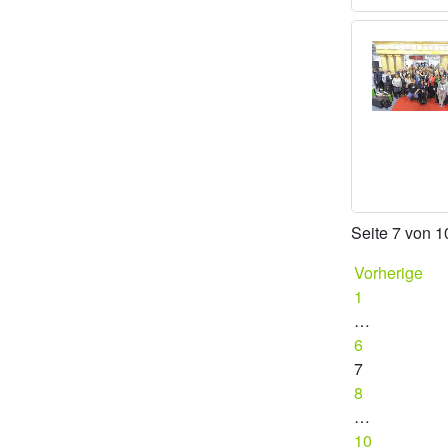
Seite 7 von 1
Vorherige
1
…
6
7
8
…
10