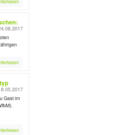
iterlesen
schen:
24.08.2017
oten
jährigen
iterlesen
typ
18.05.2017
zu Gast im
WfbM).
iterlesen