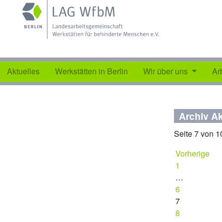
Aktuelles
Werkstätten in Berlin
Wir über uns
Ar
Archiv Ak
Seite 7 von 1
Vorherige
1
…
6
7
8