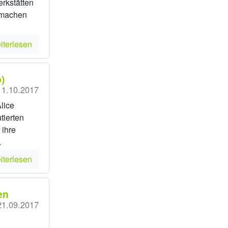
rkstätten
 machen
iterlesen
)
11.10.2017
lice
tierten
 ihre
.
iterlesen
en
21.09.2017