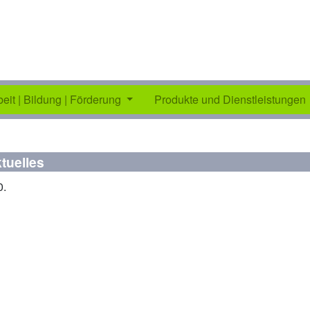
beit | Bildung | Förderung
Produkte und Dienstleistungen
tuelles
0.