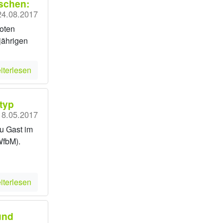
schen:
24.08.2017
oten
jährigen
iterlesen
typ
18.05.2017
zu Gast im
WfbM).
iterlesen
und