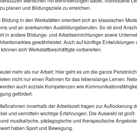
nterstützen Menschen mit Behinderungen dabei, individuelle Le
u planen und Bildungsziele zu erreichen.
e Bildung in den Werkstätten orientiert sich an klassischen Mod
ems und an anerkannten Ausbildungsberufen. So ist sind Ansch
eit in andere Bildungs- und Arbeitseinrichtungen sowie Untern
rbeitsmarktes gewährleistet. Auch auf künftige Entwicklungen
können sich Werkstattbeschäftigte vorbereiten.
eutet mehr als nur Arbeit: Hier geht es um die ganze Persönlichk
ieten nicht nur einen Rahmen für das lebenslange Lernen. Nebe
n werden auch soziale Kompetenzen wie Kommunikationsfähigke
gung gefördert.
aßnahmen innerhalb der Arbeitszeit tragen zur Auflockerung d
 bei und vermitteln wichtige Erfahrungen. Die Auswahl ist groß: 
e und musikalische, pädagogische und therapeutische Angebote
nwert haben Sport und Bewegung.