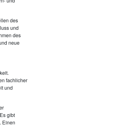
rn- und
ellen des
luss und
ehmen des
 und neue
eit.
n fachlicher
it und
er
Es gibt
. Einen