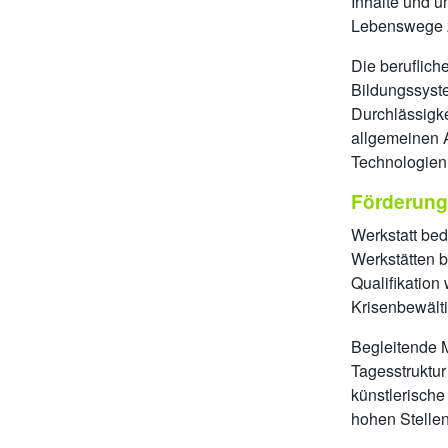
Inhalte und u
Lebenswege z
Die beruflich
Bildungssyst
Durchlässigk
allgemeinen A
Technologien 
Förderung
Werkstatt bed
Werkstätten b
Qualifikatio
Krisenbewälti
Begleitende M
Tagesstruktur
künstlerisch
hohen Stelle