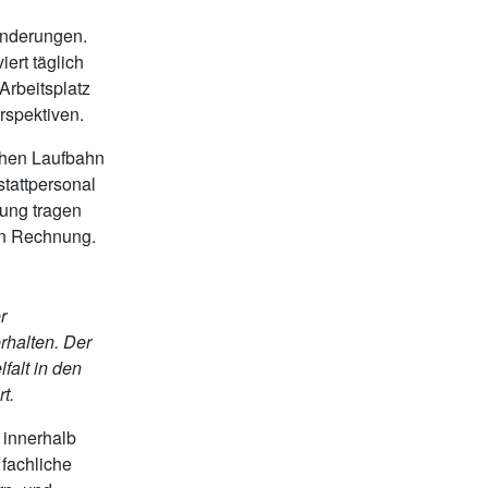
inderungen.
iert täglich
Arbeitsplatz
rspektiven.
chen Laufbahn
stattpersonal
erung tragen
en Rechnung.
r
rhalten. Der
falt in den
t.
 innerhalb
 fachliche