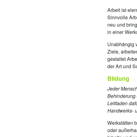
Arbeit ist el
Sinnvolle Arbe
neu und bring
in einer Werk
Unabhängig v
Ziele, arbeit
gestaltet Arbe
der Art und 
Bildung
Jeder Mensch
Behinderung d
Leitfaden daf
Handwerks- un
Werkstätten b
oder außerhal