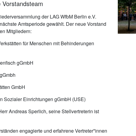
e Vorstandsteam
gliederversammlung der LAG WfbM Berlin e.V.
 nächste Amtsperiode gewählt. Der neue Vorstand
en Mitgliedern:
 Werkstätten für Menschen mit Behinderungen
menfisch gGmbH
k gGmbh
tätten GmbH
on Sozialer Einrichtungen gGmbH (USE)
rr Andreas Sperlich, seine Stellvertreterin ist
rständen engagierte und erfahrene Vertreter*innen