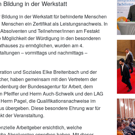
n Bildung in der Werkstatt
r Bildung in der Werkstatt für behinderte Menschen
 Menschen ein Zertifikat als Leistungsnachweis. In
r Absolventen und Teilnehmer/innen am Festakt
e Möglichkeit der Würdigung in den besonderen
thauses zu ermöglichen, wurden am 4.
altungen – vormittags und nachmittags –
egration und Soziales Elke Breitenbach und der
cher, haben gemeinsam mit den Vertretern der
ndenburg der Bundesagentur für Arbeit, dem
rn Pfeiffer und Herrn Auch-Schwelk und den LAG
Herrn Pagel, die Qualifikationsnachweise im
us übergeben. Diese besondere Ehrung war für
t der Veranstaltung.
tenzielle Arbeitgeber ersichtlich, welche
 die Absolventen erworben haben. Mit dieser