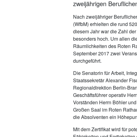
zweijährigen Berufliche
Nach zweijähriger Berufliche
(WfbM) erhielten die rund 520
diesem Jahr war die Zahl de
besonders hoch. Um allen di
Räumlichkeiten des Roten Ra
September 2017 zwei Veranst
durchgeführt.
Die Senatorin für Arbeit, Int
Staatssekretär Alexander Fis
Regionaldirektion Berlin-Bra
Geschäftsführer operativ Her
Vorständen Herrn Böhler und 
Großen Saal im Roten Ratha
die Absolventen ein Höhepunk
Mit dem Zertifikat wird für po
Fähigkeiten und Fertigkeiten