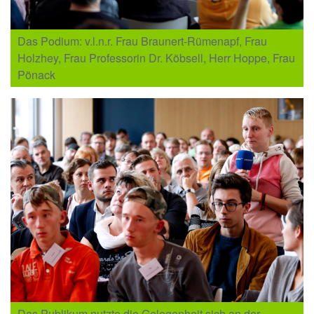
Das Podium: v.l.n.r. Frau Braunert-Rümenapf, Frau
Holzhey, Frau Professorin Dr. Köbsell, Herr Hoppe, Frau
Pönack
Das Publikum nutzte die Gelegenheit sich an der