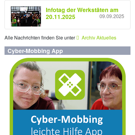
Infotag der Werkstäten am
20.11.2025
09.09.2025
Alle Nachrichten finden Sie unter
Archiv Aktuelles
Cyber-Mobbing App